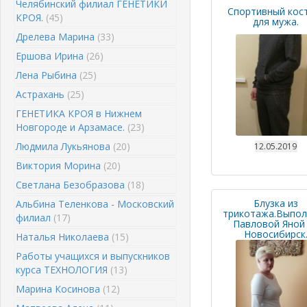
Челябинский филиал ГЕНЕТИКИ
Спортивный кос
КРОЯ.
(45)
для мужа.
Дрелева Марина
(33)
Ершова Ирина
(26)
Лена Рыбина
(25)
Астрахань
(25)
ГЕНЕТИКА КРОЯ в Нижнем
Новгороде и Арзамасе.
(23)
Людмила Лукьянова
(20)
12.05.2019
Виктория Морина
(20)
Светлана Безобразова
(18)
Блузка из
Альбина Теленкова - Московский
трикотажа.Выпол
филиал
(17)
Павловой Яной
Новосибирск
Наталья Николаева
(15)
Работы учащихся и выпускников
курса ТЕХНОЛОГИЯ
(13)
Марина Косинова
(12)