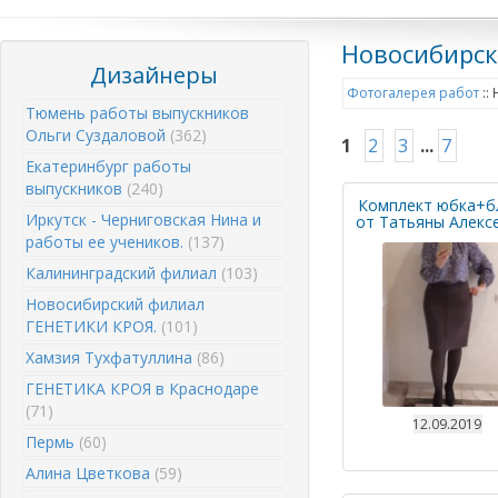
Новосибирск
Дизайнеры
Фотогалерея работ
::
Тюмень работы выпускников
Ольги Суздаловой
(362)
1
2
3
...
7
Екатеринбург работы
выпускников
(240)
Комплект юбка+б
Иркутск - Черниговская Нина и
от Татьяны Алекс
работы ее учеников.
(137)
Калининградский филиал
(103)
Новосибирский филиал
ГЕНЕТИКИ КРОЯ.
(101)
Хамзия Тухфатуллина
(86)
ГЕНЕТИКА КРОЯ в Краснодаре
(71)
12.09.2019
Пермь
(60)
Алина Цветкова
(59)