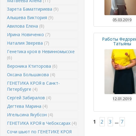
Матвеева Алена
(11)
Зарета Баматгириева
(9)
Алышева Виктория
(9)
05.03.2019
Авилова Елена
(8)
Ирина Новиченко
(7)
Работы Федоре
Наталия Зверева
(7)
Татьяны
Генетика кроя в Невинномысске
(6)
Вероника Ктиторова
(6)
Оксана Большакова
(4)
ГЕНЕТИКА КРОЯ в Санкт-
Петербурге
(4)
Сергей Забиралов
(4)
12.01.2019
Дегтева Марина
(4)
Игельсина Якубсон
(4)
1
2
3
...
7
ГЕНЕТИКА КРОЯ в Чебоксарах
(4)
Сочи шьют по ГЕНЕТИКЕ КРОЯ