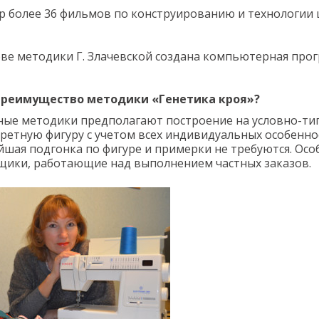
р более 36 фильмов по конструированию и технологии 
ове методики Г. Злачевской создана компьютерная про
преимущество методики «Генетика кроя»?
ные методики предполагают построение на условно-тип
ретную фигуру с учетом всех индивидуальных особенно
йшая подгонка по фигуре и примерки не требуются. Осо
щики, работающие над выполнением частных заказов.