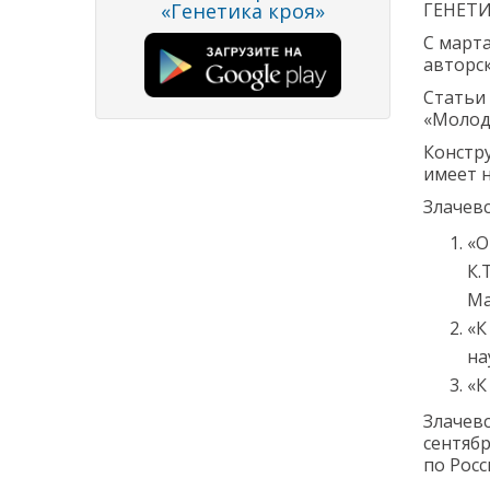
«Генетика кроя»
ГЕНЕТИ
С марта
авторс
Статьи 
«Молод
Констр
имеет 
Злачевс
«О
К.
Ма
«К
на
«К
Злачевс
сентябр
по Росс