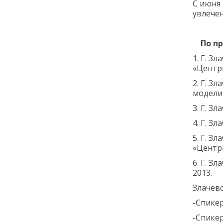
С июня 
увлечен
По про
1. Г. З
«Центр
2. Г. З
модели
3. Г. З
4. Г. З
5. Г. З
«Центрп
6. Г. З
2013.
Злачевс
-Спикер
-Спике