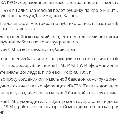
КА КРОЯ, образование высшее, специальность — конст
 1999 г. Галия Злачевская ведет рубрику по крою и шить
кую программу «Для имиджа», Казань.
Г. Злачевской многократно публиковались в газетах «В
ежь Татарстана».
уктор швейных изделий, владеет несколькими авторск
научные работы по конструированию.
кая Г.М. имеет научные публикации:
 построении базовой конструкции в соответствии с вы
Т.Н., профессор, Злачевская Г. М., ИЖГТУ, Информацио
териалы докладов. г. Ижевск, Россия, 1999г.
 вопросу создания оптимальной базовой конструкции». Се
учно-техническая конференция ИЖГТУ. Тезизы докладов.,
 вопросу создания оптимальной базовой конструкции»., Зл
кая Г.М. руководитель «Центр конструирования и дизай
е 1994 г. работает по авторской методике «Генетка кр
ии.