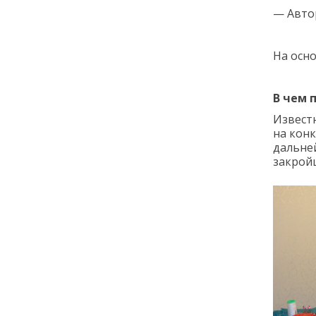
— Авто
На осн
В чем 
Извест
на конк
дальне
закрой