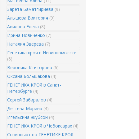
Матвеева Алена
(11)
Зарета Баматгириева
(9)
Алышева Виктория
(9)
Авилова Елена
(8)
Ирина Новиченко
(7)
Наталия Зверева
(7)
Генетика кроя в Невинномысске
(6)
Вероника Ктиторова
(6)
Оксана Большакова
(4)
ГЕНЕТИКА КРОЯ в Санкт-
Петербурге
(4)
Сергей Забиралов
(4)
Дегтева Марина
(4)
Игельсина Якубсон
(4)
ГЕНЕТИКА КРОЯ в Чебоксарах
(4)
Сочи шьют по ГЕНЕТИКЕ КРОЯ