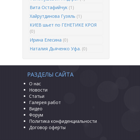
Вита Остафийчук
(1)
Хайрутдинова Гузяль
(1)
КИЕВ шьет по ГЕНЕТИКЕ КРОЯ
(0)
Ирина Елесина
(0)
Наталия Дьяченко Уфа.
(0)
РАЗДЕЛЫ САЙТА
О нас
Новости
Статьи
Галерея работ
Видео
Форум
Политика конфиденциальности
Договор оферты