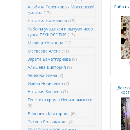
Работы
Альбина Теленкова - Московский
филиал
(17)
Наталья Николаева
(15)
Работы учащихся и выпускников
курса ТЕХНОЛОГИЯ
(13)
Марина Косинова
(12)
Матвеева Алена
(11)
Зарета Баматгириева
(9)
Алышева Виктория
(9)
Авилова Елена
(8)
Ирина Новиченко
(7)
Детск
Наталия Зверева
(7)
кост
Генетика кроя в Невинномысске
(6)
Вероника Ктиторова
(6)
Оксана Большакова
(4)
ГЕНЕТИКА КРОЯ в Санкт-