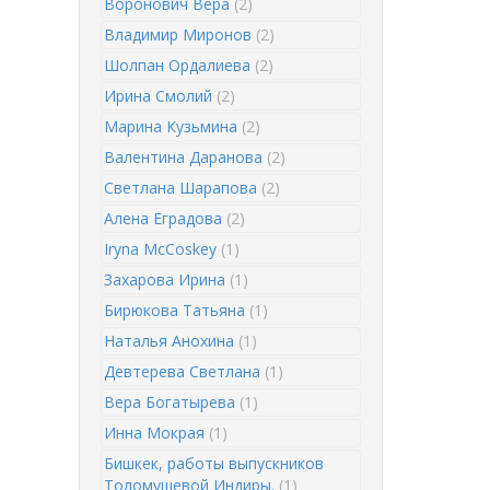
Воронович Вера
(2)
Владимир Миронов
(2)
Шолпан Ордалиева
(2)
Ирина Смолий
(2)
Марина Кузьмина
(2)
Валентина Даранова
(2)
Светлана Шарапова
(2)
Алена Еградова
(2)
Iryna McCoskey
(1)
Захарова Ирина
(1)
Бирюкова Татьяна
(1)
Наталья Анохина
(1)
Девтерева Светлана
(1)
Вера Богатырева
(1)
Инна Мокрая
(1)
Бишкек, работы выпускников
Толомушевой Индиры.
(1)