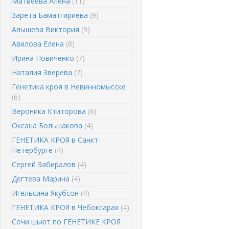
Матвеева Алена
(11)
Зарета Баматгириева
(9)
Алышева Виктория
(9)
Авилова Елена
(8)
Ирина Новиченко
(7)
Наталия Зверева
(7)
Генетика кроя в Невинномысске
(6)
Вероника Ктиторова
(6)
Оксана Большакова
(4)
ГЕНЕТИКА КРОЯ в Санкт-
Петербурге
(4)
Сергей Забиралов
(4)
Дегтева Марина
(4)
Игельсина Якубсон
(4)
ГЕНЕТИКА КРОЯ в Чебоксарах
(4)
Сочи шьют по ГЕНЕТИКЕ КРОЯ