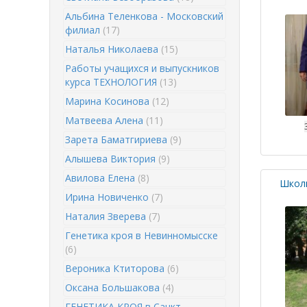
Альбина Теленкова - Московский
филиал
(17)
Наталья Николаева
(15)
Работы учащихся и выпускников
курса ТЕХНОЛОГИЯ
(13)
Марина Косинова
(12)
Матвеева Алена
(11)
Зарета Баматгириева
(9)
Алышева Виктория
(9)
Авилова Елена
(8)
Школ
Ирина Новиченко
(7)
Наталия Зверева
(7)
Генетика кроя в Невинномысске
(6)
Вероника Ктиторова
(6)
Оксана Большакова
(4)
ГЕНЕТИКА КРОЯ в Санкт-