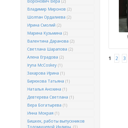
Воронович Вера
(2)
Владимир Миронов
(2)
Шолпан Ордалиева
(2)
Ирина Смолий
(2)
Марина Кузьмина
(2)
Валентина Даранова
(2)
Светлана Шарапова
(2)
Алена Еградова
(2)
1
2
3
Iryna McCoskey
(1)
Захарова Ирина
(1)
Бирюкова Татьяна
(1)
Наталья Анохина
(1)
Девтерева Светлана
(1)
Вера Богатырева
(1)
Инна Мокрая
(1)
Бишкек, работы выпускников
Толомушевой Индиры.
(1)