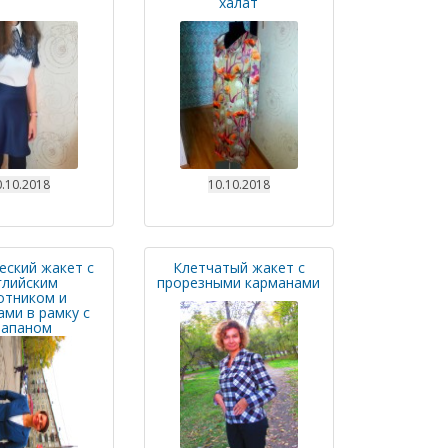
халат
.10.2018
10.10.2018
еский жакет с
Клетчатый жакет с
глийским
прорезными карманами
отником и
ми в рамку с
лапаном