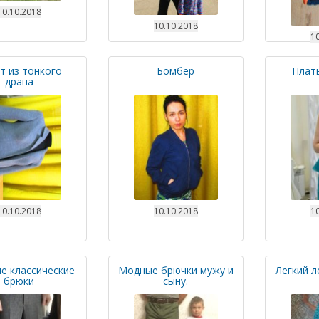
10.10.2018
10.10.2018
10
т из тонкого
Бомбер
Плать
драпа
10.10.2018
10.10.2018
10
е классические
Модные брючки мужу и
Легкий л
брюки
сыну.