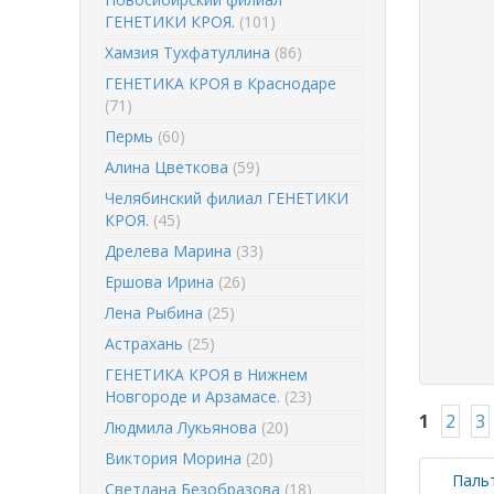
ГЕНЕТИКИ КРОЯ.
(101)
Хамзия Тухфатуллина
(86)
ГЕНЕТИКА КРОЯ в Краснодаре
(71)
Пермь
(60)
Алина Цветкова
(59)
Челябинский филиал ГЕНЕТИКИ
КРОЯ.
(45)
Дрелева Марина
(33)
Ершова Ирина
(26)
Лена Рыбина
(25)
Астрахань
(25)
ГЕНЕТИКА КРОЯ в Нижнем
Новгороде и Арзамасе.
(23)
1
2
3
Людмила Лукьянова
(20)
Виктория Морина
(20)
Пальт
Светлана Безобразова
(18)