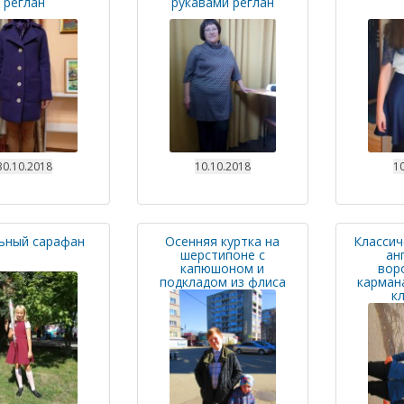
реглан
рукавами реглан
30.10.2018
10.10.2018
10
ьный сарафан
Осенняя куртка на
Классич
шерстипоне с
ан
капюшоном и
вор
подкладом из флиса
кармана
к