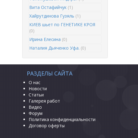
Вита Остафийчук
(1)
Хайрутдинова Гузяль
(1)
КИЕВ шьет по ГЕНЕТИКЕ КРОЯ
(0)
Ирина Елесина
(0)
Наталия Дьяченко Уфа.
(0)
РАЗДЕЛЫ САЙТА
О нас
Новости
Статьи
Галерея работ
Видео
Форум
Политика конфиденциальности
Договор оферты