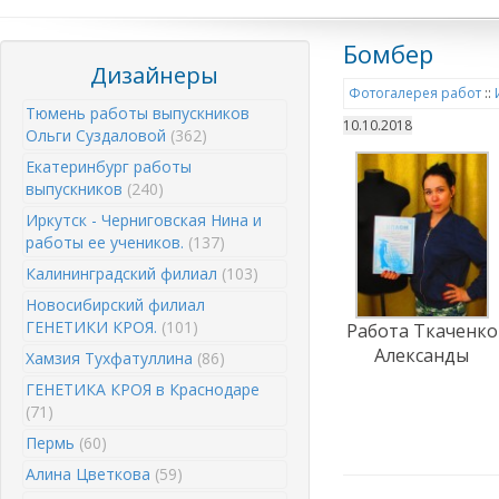
Бомбер
Дизайнеры
Фотогалерея работ
::
Тюмень работы выпускников
10.10.2018
Ольги Суздаловой
(362)
Екатеринбург работы
выпускников
(240)
Иркутск - Черниговская Нина и
работы ее учеников.
(137)
Калининградский филиал
(103)
Новосибирский филиал
ГЕНЕТИКИ КРОЯ.
(101)
Работа Ткаченко
Александы
Хамзия Тухфатуллина
(86)
ГЕНЕТИКА КРОЯ в Краснодаре
(71)
Пермь
(60)
Алина Цветкова
(59)