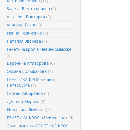
Матвеева Алена
(11)
Зарета Баматгириева
(9)
Алышева Виктория
(9)
Авилова Елена
(8)
Ирина Новиченко
(7)
Наталия Зверева
(7)
Генетика кроя в Невинномысске
(6)
Вероника Ктиторова
(6)
Оксана Большакова
(4)
ГЕНЕТИКА КРОЯ в Санкт-
Петербурге
(4)
Сергей Забиралов
(4)
Дегтева Марина
(4)
Игельсина Якубсон
(4)
ГЕНЕТИКА КРОЯ в Чебоксарах
(4)
Сочи шьют по ГЕНЕТИКЕ КРОЯ