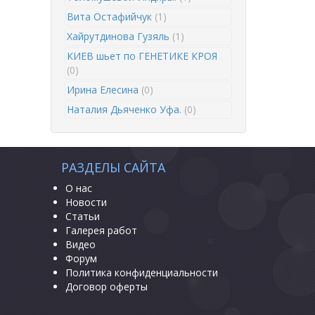
Вита Остафийчук
(1)
Хайрутдинова Гузяль
(1)
КИЕВ шьет по ГЕНЕТИКЕ КРОЯ
(0)
Ирина Елесина
(0)
Наталия Дьяченко Уфа.
(0)
РАЗДЕЛЫ САЙТА
О нас
Новости
Статьи
Галерея работ
Видео
Форум
Политика конфиденциальности
Договор оферты