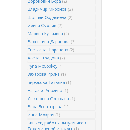
Воронович Вера
(2)
Владимир Миронов
(2)
Шолпан Ордалиева
(2)
Ирина Смолий
(2)
Марина Кузьмина
(2)
Валентина Даранова
(2)
Светлана Шарапова
(2)
Алена Еградова
(2)
Iryna McCoskey
(1)
Захарова Ирина
(1)
Бирюкова Татьяна
(1)
Наталья Анохина
(1)
Девтерева Светлана
(1)
Вера Богатырева
(1)
Инна Мокрая
(1)
Бишкек, работы выпускников
Толомушевой Индиры.
(1)