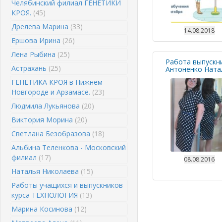
Челябинский филиал ГЕНЕТИКИ
КРОЯ.
(45)
Дрелева Марина
(33)
14.08.2018
Ершова Ирина
(26)
Лена Рыбина
(25)
Работа выпускн
Астрахань
(25)
Антоненко Ната
ГЕНЕТИКА КРОЯ в Нижнем
Новгороде и Арзамасе.
(23)
Людмила Лукьянова
(20)
Виктория Морина
(20)
Светлана Безобразова
(18)
Альбина Теленкова - Московский
филиал
(17)
08.08.2016
Наталья Николаева
(15)
Работы учащихся и выпускников
курса ТЕХНОЛОГИЯ
(13)
Марина Косинова
(12)