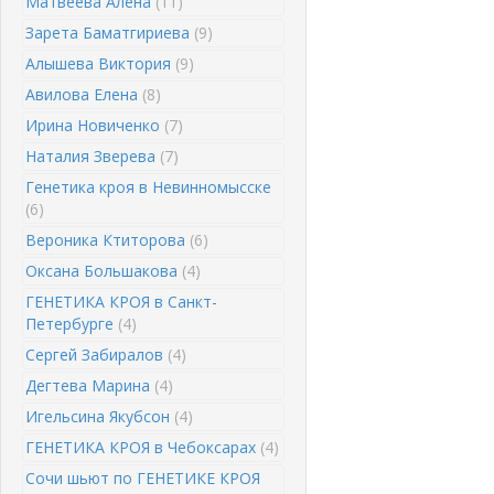
Матвеева Алена
(11)
Зарета Баматгириева
(9)
Алышева Виктория
(9)
Авилова Елена
(8)
Ирина Новиченко
(7)
Наталия Зверева
(7)
Генетика кроя в Невинномысске
(6)
Вероника Ктиторова
(6)
Оксана Большакова
(4)
ГЕНЕТИКА КРОЯ в Санкт-
Петербурге
(4)
Сергей Забиралов
(4)
Дегтева Марина
(4)
Игельсина Якубсон
(4)
ГЕНЕТИКА КРОЯ в Чебоксарах
(4)
Сочи шьют по ГЕНЕТИКЕ КРОЯ