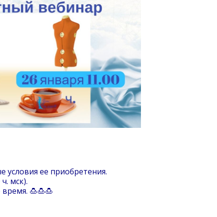
ые условия ее приобретения.
ч. мск).
время. 🍮🍮🍮