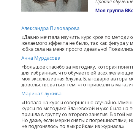
Пройдя обучение
Моя группа ВК
Александра Пивоварова
«Давно мечтала изучить курс кроя по методике
желаемого эффекта не было, так как фигура у 
юбка села на меня просто идеально! Появились
Анна Мурдасова
«Большое спасибо за методику, которая понятн
для избранных, что обучаете ей всех желающих
моя эксклюзивная блузка. Благодарю автора ме
довольствоваться тем, что привезли в магазин
Марина Служива
«Попала на курсы совершенно случайно. Именно
курсы по методике Злачевской и уже была на п
пришла в группу со второго занятия. В этой 
Но даже, если мерки сняты с погрешностями, 
не подгонялось по выкройкам из журнала.»