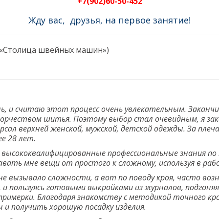
+7(902)60-50-452
Жду вас, друзья, на первое занятие!
н «Столица швейных машин»)
, и считаю этот процесс очень увлекательным. Заканчив
ворчеством шитья. Поэтому выбор стал очевидным, я зак
ерсал верхней женской, мужской, детской одежды. За пл
ее 28 лет.
высококвалифицированные профессиональные знания по 
авать мне вещи от простого к сложному, используя в ра
е вызывало сложности, а вот по поводу кроя, часто воз
 и пользуясь готовыми выкройками из журналов, подгоняя
 примерки. Благодаря знакомству с методикой точного к
 и получить хорошую посадку изделия.