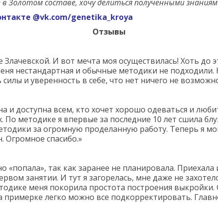
 в Золотом составе, хочу делиться полученными знаниям
онтакте @vk.com/genetika_kroya
Отзывы
 Злачевской. И вот мечта моя осуществилась! Хоть до эт
меня нестандартная и обычные методики не подходили. Н
 силы и уверенность в себе, что нет ничего не возможно
а и доступна всем, кто хочет хорошо одеваться и люби
. По методике я впервые за последние 10 лет сшила блуз
тодики за огромную проделанную работу. Теперь я могу 
. Огромное спасибо.»
 «попала», так как заранее не планировала. Приехала из
ервом занятии. И тут я загорелась, мне даже не захоте
методике меня покорила простота построения выкройки.
на примерке легко можно все подкорректировать. Главно