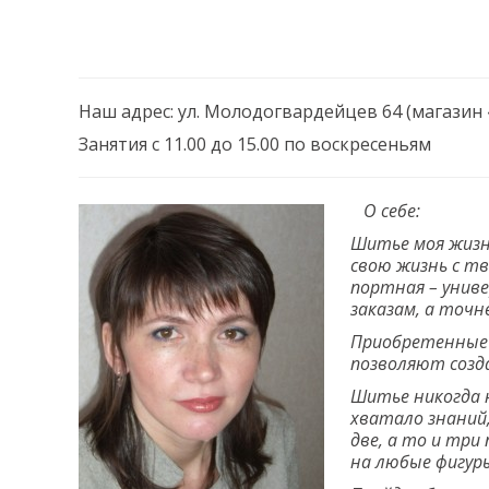
Наш адрес: ул. Молодогвардейцев 64 (магази
Занятия с 11.00 до 15.00 по воскресеньям
О себе:
Шитье моя жизнь
свою жизнь с т
портная – унив
заказам, а точн
Приобретенные 
позволяют созд
Шитье никогда н
хватало знаний,
две, а то и три
на любые фигуры