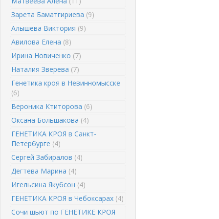
Матвеева Алена
(11)
Зарета Баматгириева
(9)
Алышева Виктория
(9)
Авилова Елена
(8)
Ирина Новиченко
(7)
Наталия Зверева
(7)
Генетика кроя в Невинномысске
(6)
Вероника Ктиторова
(6)
Оксана Большакова
(4)
ГЕНЕТИКА КРОЯ в Санкт-
Петербурге
(4)
Сергей Забиралов
(4)
Дегтева Марина
(4)
Игельсина Якубсон
(4)
ГЕНЕТИКА КРОЯ в Чебоксарах
(4)
Сочи шьют по ГЕНЕТИКЕ КРОЯ