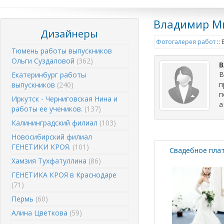
Владимир М
Дизайнеры
Фотогалерея работ
::
Тюмень работы выпускников
Ольги Суздаловой
(362)
В
В
Екатеринбург работы
п
выпускников
(240)
п
Иркутск - Черниговская Нина и
а
работы ее учеников.
(137)
Калининградский филиал
(103)
Новосибирский филиал
ГЕНЕТИКИ КРОЯ.
(101)
Свадебное пла
Хамзия Тухфатуллина
(86)
ГЕНЕТИКА КРОЯ в Краснодаре
(71)
Пермь
(60)
Алина Цветкова
(59)