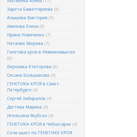
Матвеева Алена
(11)
Зарета Баматгириева
(9)
Алышева Виктория
(9)
Авилова Елена
(8)
Ирина Новиченко
(7)
Наталия Зверева
(7)
Генетика кроя в Невинномысске
(6)
Вероника Ктиторова
(6)
Оксана Большакова
(4)
ГЕНЕТИКА КРОЯ в Санкт-
Петербурге
(4)
Сергей Забиралов
(4)
Дегтева Марина
(4)
Игельсина Якубсон
(4)
ГЕНЕТИКА КРОЯ в Чебоксарах
(4)
Сочи шьют по ГЕНЕТИКЕ КРОЯ