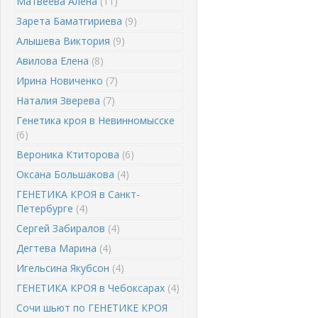
Матвеева Алена
(11)
Зарета Баматгириева
(9)
Алышева Виктория
(9)
Авилова Елена
(8)
Ирина Новиченко
(7)
Наталия Зверева
(7)
Генетика кроя в Невинномысске
(6)
Вероника Ктиторова
(6)
Оксана Большакова
(4)
ГЕНЕТИКА КРОЯ в Санкт-
Петербурге
(4)
Сергей Забиралов
(4)
Дегтева Марина
(4)
Игельсина Якубсон
(4)
ГЕНЕТИКА КРОЯ в Чебоксарах
(4)
Сочи шьют по ГЕНЕТИКЕ КРОЯ