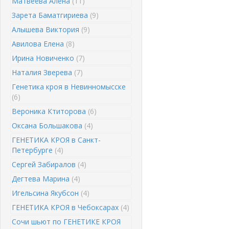
Матвеева Алена
(11)
Зарета Баматгириева
(9)
Алышева Виктория
(9)
Авилова Елена
(8)
Ирина Новиченко
(7)
Наталия Зверева
(7)
Генетика кроя в Невинномысске
(6)
Вероника Ктиторова
(6)
Оксана Большакова
(4)
ГЕНЕТИКА КРОЯ в Санкт-
Петербурге
(4)
Сергей Забиралов
(4)
Дегтева Марина
(4)
Игельсина Якубсон
(4)
ГЕНЕТИКА КРОЯ в Чебоксарах
(4)
Сочи шьют по ГЕНЕТИКЕ КРОЯ