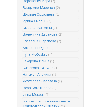
Воронович Вера
(2)
Владимир Миронов
(2)
Шолпан Ордалиева
(2)
Ирина Смолий
(2)
Марина Кузьмина
(2)
Валентина Даранова
(2)
Светлана Шарапова
(2)
Алена Еградова
(2)
Iryna McCoskey
(1)
Захарова Ирина
(1)
Бирюкова Татьяна
(1)
Наталья Анохина
(1)
Девтерева Светлана
(1)
Вера Богатырева
(1)
Инна Мокрая
(1)
Бишкек, работы выпускников
Толомушевой Индиры.
(1)