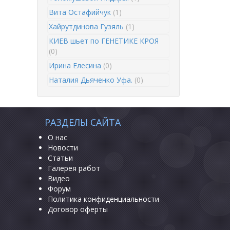
Вита Остафийчук
(1)
Хайрутдинова Гузяль
(1)
КИЕВ шьет по ГЕНЕТИКЕ КРОЯ
(0)
Ирина Елесина
(0)
Наталия Дьяченко Уфа.
(0)
РАЗДЕЛЫ САЙТА
О нас
Новости
Статьи
Галерея работ
Видео
Форум
Политика конфиденциальности
Договор оферты