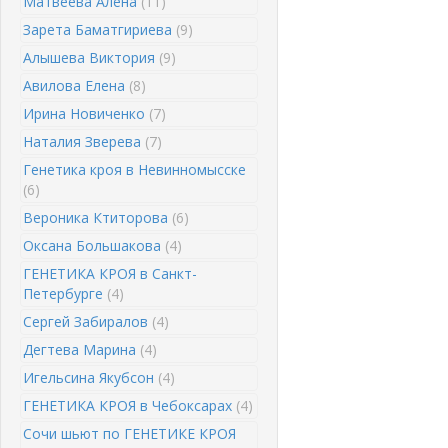
Матвеева Алена
(11)
Зарета Баматгириева
(9)
Алышева Виктория
(9)
Авилова Елена
(8)
Ирина Новиченко
(7)
Наталия Зверева
(7)
Генетика кроя в Невинномысске
(6)
Вероника Ктиторова
(6)
Оксана Большакова
(4)
ГЕНЕТИКА КРОЯ в Санкт-
Петербурге
(4)
Сергей Забиралов
(4)
Дегтева Марина
(4)
Игельсина Якубсон
(4)
ГЕНЕТИКА КРОЯ в Чебоксарах
(4)
Сочи шьют по ГЕНЕТИКЕ КРОЯ