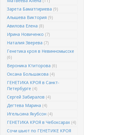
Матвеева Алена
(11)
Зарета Баматгириева
(9)
Алышева Виктория
(9)
Авилова Елена
(8)
Ирина Новиченко
(7)
Наталия Зверева
(7)
Генетика кроя в Невинномысске
(6)
Вероника Ктиторова
(6)
Оксана Большакова
(4)
ГЕНЕТИКА КРОЯ в Санкт-
Петербурге
(4)
Сергей Забиралов
(4)
Дегтева Марина
(4)
Игельсина Якубсон
(4)
ГЕНЕТИКА КРОЯ в Чебоксарах
(4)
Сочи шьют по ГЕНЕТИКЕ КРОЯ