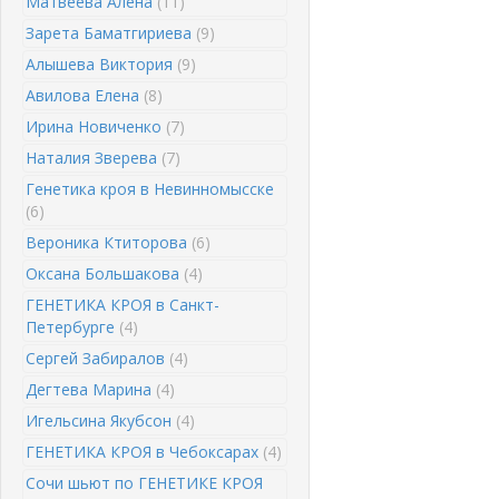
Матвеева Алена
(11)
Зарета Баматгириева
(9)
Алышева Виктория
(9)
Авилова Елена
(8)
Ирина Новиченко
(7)
Наталия Зверева
(7)
Генетика кроя в Невинномысске
(6)
Вероника Ктиторова
(6)
Оксана Большакова
(4)
ГЕНЕТИКА КРОЯ в Санкт-
Петербурге
(4)
Сергей Забиралов
(4)
Дегтева Марина
(4)
Игельсина Якубсон
(4)
ГЕНЕТИКА КРОЯ в Чебоксарах
(4)
Сочи шьют по ГЕНЕТИКЕ КРОЯ