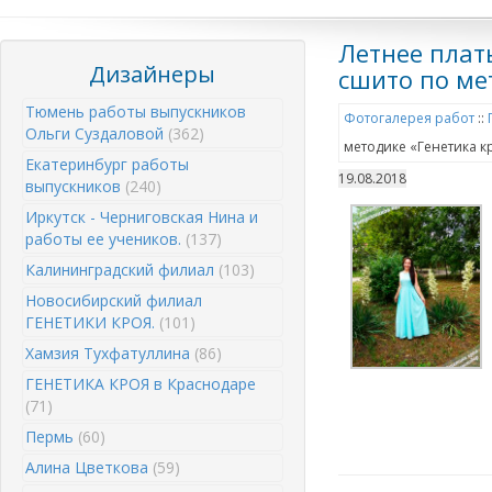
Летнее плат
Дизайнеры
сшито по ме
Тюмень работы выпускников
Фотогалерея работ
::
Ольги Суздаловой
(362)
методике «Генетика к
Екатеринбург работы
19.08.2018
выпускников
(240)
Иркутск - Черниговская Нина и
работы ее учеников.
(137)
Калининградский филиал
(103)
Новосибирский филиал
ГЕНЕТИКИ КРОЯ.
(101)
Хамзия Тухфатуллина
(86)
ГЕНЕТИКА КРОЯ в Краснодаре
(71)
Пермь
(60)
Алина Цветкова
(59)