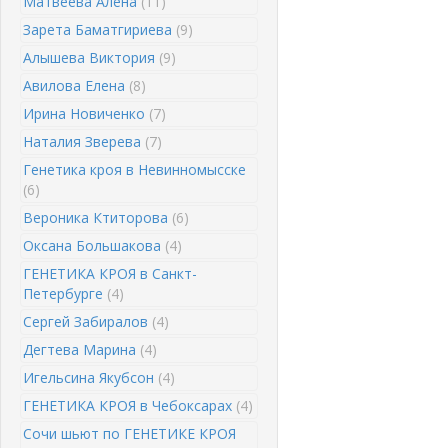
Матвеева Алена
(11)
Зарета Баматгириева
(9)
Алышева Виктория
(9)
Авилова Елена
(8)
Ирина Новиченко
(7)
Наталия Зверева
(7)
Генетика кроя в Невинномысске
(6)
Вероника Ктиторова
(6)
Оксана Большакова
(4)
ГЕНЕТИКА КРОЯ в Санкт-
Петербурге
(4)
Сергей Забиралов
(4)
Дегтева Марина
(4)
Игельсина Якубсон
(4)
ГЕНЕТИКА КРОЯ в Чебоксарах
(4)
Сочи шьют по ГЕНЕТИКЕ КРОЯ