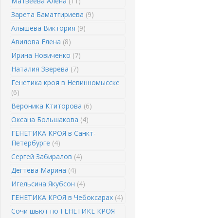
Матвеева Алена
(11)
Зарета Баматгириева
(9)
Алышева Виктория
(9)
Авилова Елена
(8)
Ирина Новиченко
(7)
Наталия Зверева
(7)
Генетика кроя в Невинномысске
(6)
Вероника Ктиторова
(6)
Оксана Большакова
(4)
ГЕНЕТИКА КРОЯ в Санкт-
Петербурге
(4)
Сергей Забиралов
(4)
Дегтева Марина
(4)
Игельсина Якубсон
(4)
ГЕНЕТИКА КРОЯ в Чебоксарах
(4)
Сочи шьют по ГЕНЕТИКЕ КРОЯ