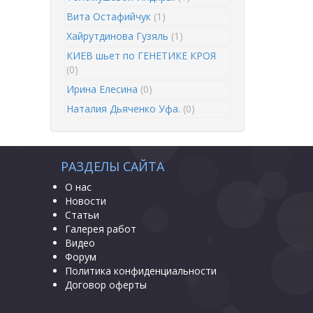
Вита Остафийчук
(1)
Хайрутдинова Гузяль
(1)
КИЕВ шьет по ГЕНЕТИКЕ КРОЯ
(0)
Ирина Елесина
(0)
Наталия Дьяченко Уфа.
(0)
РАЗДЕЛЫ САЙТА
О нас
Новости
Статьи
Галерея работ
Видео
Форум
Политика конфиденциальности
Договор оферты