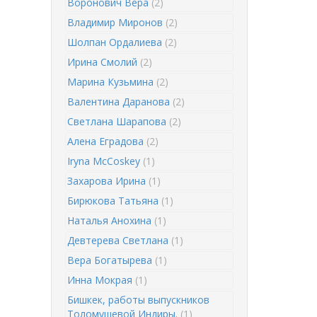
Воронович Вера
(2)
Владимир Миронов
(2)
Шолпан Ордалиева
(2)
Ирина Смолий
(2)
Марина Кузьмина
(2)
Валентина Даранова
(2)
Светлана Шарапова
(2)
Алена Еградова
(2)
Iryna McCoskey
(1)
Захарова Ирина
(1)
Бирюкова Татьяна
(1)
Наталья Анохина
(1)
Девтерева Светлана
(1)
Вера Богатырева
(1)
Инна Мокрая
(1)
Бишкек, работы выпускников
Толомушевой Индиры.
(1)