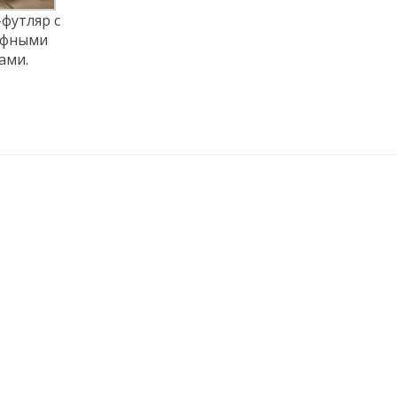
футляр с
ефными
ами.