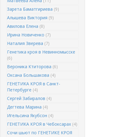
Матвеева Алена
(11)
Зарета Баматгириева
(9)
Алышева Виктория
(9)
Авилова Елена
(8)
Ирина Новиченко
(7)
Наталия Зверева
(7)
Генетика кроя в Невинномысске
(6)
Вероника Ктиторова
(6)
Оксана Большакова
(4)
ГЕНЕТИКА КРОЯ в Санкт-
Петербурге
(4)
Сергей Забиралов
(4)
Дегтева Марина
(4)
Игельсина Якубсон
(4)
ГЕНЕТИКА КРОЯ в Чебоксарах
(4)
Сочи шьют по ГЕНЕТИКЕ КРОЯ