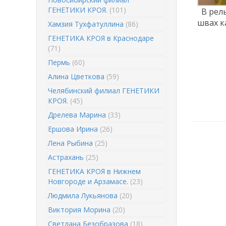
ГЕНЕТИКИ КРОЯ.
(101)
В рел
швах к
Хамзия Тухфатуллина
(86)
ГЕНЕТИКА КРОЯ в Краснодаре
(71)
Пермь
(60)
Алина Цветкова
(59)
Челябинский филиал ГЕНЕТИКИ
КРОЯ.
(45)
Дрелева Марина
(33)
Ершова Ирина
(26)
Лена Рыбина
(25)
Астрахань
(25)
ГЕНЕТИКА КРОЯ в Нижнем
Новгороде и Арзамасе.
(23)
Людмила Лукьянова
(20)
Виктория Морина
(20)
Светлана Безобразова
(18)