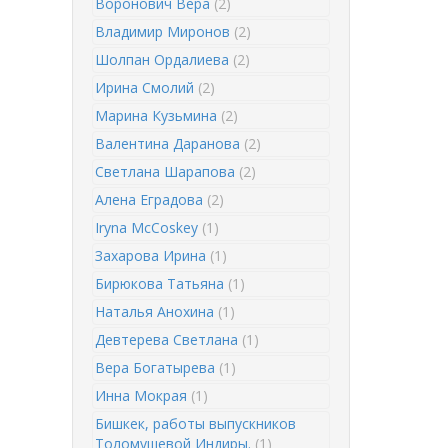
Воронович Вера
(2)
Владимир Миронов
(2)
Шолпан Ордалиева
(2)
Ирина Смолий
(2)
Марина Кузьмина
(2)
Валентина Даранова
(2)
Светлана Шарапова
(2)
Алена Еградова
(2)
Iryna McCoskey
(1)
Захарова Ирина
(1)
Бирюкова Татьяна
(1)
Наталья Анохина
(1)
Девтерева Светлана
(1)
Вера Богатырева
(1)
Инна Мокрая
(1)
Бишкек, работы выпускников
Толомушевой Индиры.
(1)