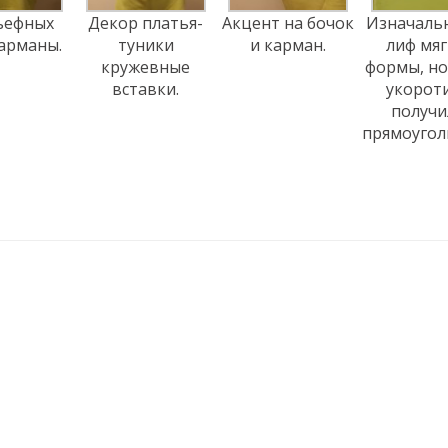
ьефных
Декор платья-
Акцент на бочок
Изначаль
арманы.
туники
и карман.
лиф мя
кружевные
формы, но
вставки.
укорот
получи
прямоугол