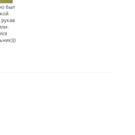
но был
гкой
 рукав
или-
лся
ьник)))