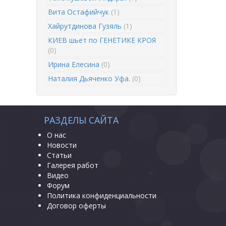
Вита Остафийчук
(1)
Хайрутдинова Гузяль
(1)
КИЕВ шьет по ГЕНЕТИКЕ КРОЯ
(0)
Ирина Елесина
(0)
Наталия Дьяченко Уфа.
(0)
РАЗДЕЛЫ САЙТА
О нас
Новости
Статьи
Галерея работ
Видео
Форум
Политика конфиденциальности
Договор оферты