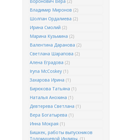
Воронович Вера
(2)
Владимир Миронов
(2)
Шолпан Ордалиева
(2)
Ирина Смолий
(2)
Марина Кузьмина
(2)
Валентина Даранова
(2)
Светлана Шарапова
(2)
Алена Еградова
(2)
Iryna McCoskey
(1)
Захарова Ирина
(1)
Бирюкова Татьяна
(1)
Наталья Анохина
(1)
Девтерева Светлана
(1)
Вера Богатырева
(1)
Инна Мокрая
(1)
Бишкек, работы выпускников
Толомушевой Индиры.
(1)