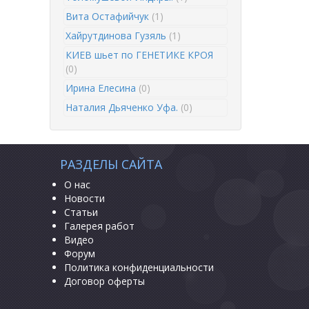
Вита Остафийчук
(1)
Хайрутдинова Гузяль
(1)
КИЕВ шьет по ГЕНЕТИКЕ КРОЯ
(0)
Ирина Елесина
(0)
Наталия Дьяченко Уфа.
(0)
РАЗДЕЛЫ САЙТА
О нас
Новости
Статьи
Галерея работ
Видео
Форум
Политика конфиденциальности
Договор оферты