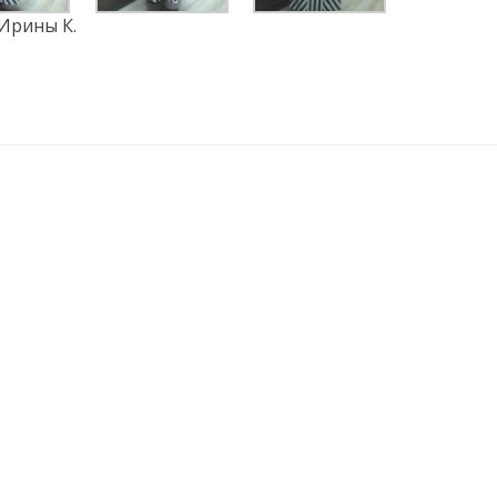
Ирины К.