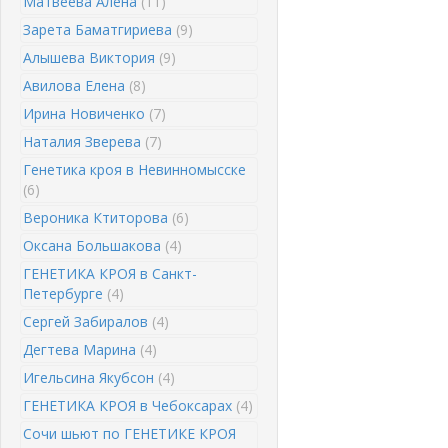
Матвеева Алена
(11)
Зарета Баматгириева
(9)
Алышева Виктория
(9)
Авилова Елена
(8)
Ирина Новиченко
(7)
Наталия Зверева
(7)
Генетика кроя в Невинномысске
(6)
Вероника Ктиторова
(6)
Оксана Большакова
(4)
ГЕНЕТИКА КРОЯ в Санкт-
Петербурге
(4)
Сергей Забиралов
(4)
Дегтева Марина
(4)
Игельсина Якубсон
(4)
ГЕНЕТИКА КРОЯ в Чебоксарах
(4)
Сочи шьют по ГЕНЕТИКЕ КРОЯ