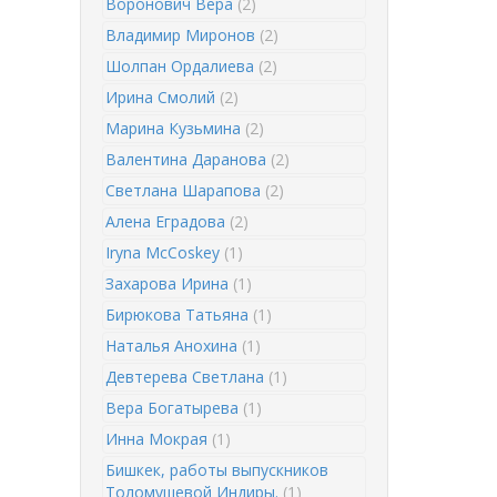
Воронович Вера
(2)
Владимир Миронов
(2)
Шолпан Ордалиева
(2)
Ирина Смолий
(2)
Марина Кузьмина
(2)
Валентина Даранова
(2)
Светлана Шарапова
(2)
Алена Еградова
(2)
Iryna McCoskey
(1)
Захарова Ирина
(1)
Бирюкова Татьяна
(1)
Наталья Анохина
(1)
Девтерева Светлана
(1)
Вера Богатырева
(1)
Инна Мокрая
(1)
Бишкек, работы выпускников
Толомушевой Индиры.
(1)