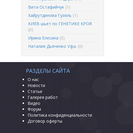
Вита Остафийчук
(1)
Хайрутдинова Гузяль
(1)
КИЕВ шьет по ГЕНЕТИКЕ КРОЯ
(0)
Ирина Елесина
(0)
Наталия Дьяченко Уфа.
(0)
РАЗДЕЛЫ САЙТА
О нас
Новости
Статьи
Галерея работ
Видео
Форум
Политика конфиденциальности
Договор оферты