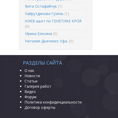
Вита Остафийчук
(1)
Хайрутдинова Гузяль
(1)
КИЕВ шьет по ГЕНЕТИКЕ КРОЯ
(0)
Ирина Елесина
(0)
Наталия Дьяченко Уфа.
(0)
РАЗДЕЛЫ САЙТА
О нас
Новости
Статьи
Галерея работ
Видео
Форум
Политика конфиденциальности
Договор оферты