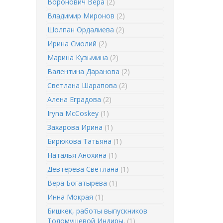
Воронович Вера
(2)
Владимир Миронов
(2)
Шолпан Ордалиева
(2)
Ирина Смолий
(2)
Марина Кузьмина
(2)
Валентина Даранова
(2)
Светлана Шарапова
(2)
Алена Еградова
(2)
Iryna McCoskey
(1)
Захарова Ирина
(1)
Бирюкова Татьяна
(1)
Наталья Анохина
(1)
Девтерева Светлана
(1)
Вера Богатырева
(1)
Инна Мокрая
(1)
Бишкек, работы выпускников
Толомушевой Индиры.
(1)