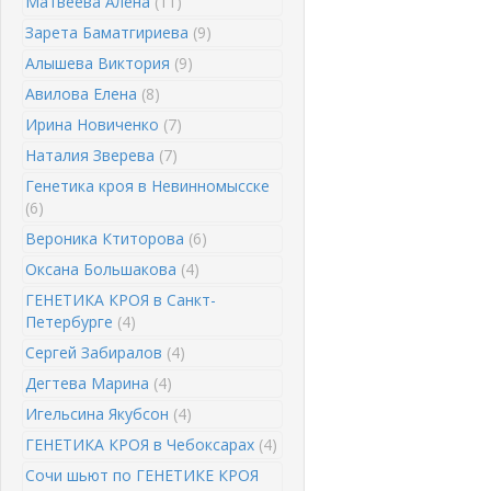
Матвеева Алена
(11)
Зарета Баматгириева
(9)
Алышева Виктория
(9)
Авилова Елена
(8)
Ирина Новиченко
(7)
Наталия Зверева
(7)
Генетика кроя в Невинномысске
(6)
Вероника Ктиторова
(6)
Оксана Большакова
(4)
ГЕНЕТИКА КРОЯ в Санкт-
Петербурге
(4)
Сергей Забиралов
(4)
Дегтева Марина
(4)
Игельсина Якубсон
(4)
ГЕНЕТИКА КРОЯ в Чебоксарах
(4)
Сочи шьют по ГЕНЕТИКЕ КРОЯ