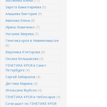
Матвеева Алена
(11)
Зарета Баматгириева
(9)
Алышева Виктория
(9)
Авилова Елена
(8)
Ирина Новиченко
(7)
Наталия Зверева
(7)
Генетика кроя в Невинномысске
(6)
Вероника Ктиторова
(6)
Оксана Большакова
(4)
ГЕНЕТИКА КРОЯ в Санкт-
Петербурге
(4)
Сергей Забиралов
(4)
Дегтева Марина
(4)
Игельсина Якубсон
(4)
ГЕНЕТИКА КРОЯ в Чебоксарах
(4)
Сочи шьют по ГЕНЕТИКЕ КРОЯ