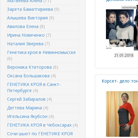
Матвеева Алена
(11)
Зарета Баматгириева
(9)
Алышева Виктория
(9)
Авилова Елена
(8)
Ирина Новиченко
(7)
Наталия Зверева
(7)
Генетика кроя в Невинномысске
21.01.2018
(6)
Вероника Ктиторова
(6)
Оксана Большакова
(4)
Корсет- дело то
ГЕНЕТИКА КРОЯ в Санкт-
Петербурге
(4)
Сергей Забиралов
(4)
Дегтева Марина
(4)
Игельсина Якубсон
(4)
ГЕНЕТИКА КРОЯ в Чебоксарах
(4)
Сочи шьют по ГЕНЕТИКЕ КРОЯ