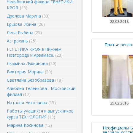
Челябинский филиал ГЕНЕТИКИ
КРОЯ.
(45)
Дрелева Марина
(33)
22.08.2018
Ершова Ирина
(26)
Лена Рыбина
(25)
Астрахань
(25)
Платье регла
ГЕНЕТИКА КРОЯ в Нижнем
Новгороде и Арзамасе.
(23)
Людмила Лукьянова
(20)
Виктория Морина
(20)
Светлана Безобразова
(18)
Альбина Теленкова - Московский
филиал
(17)
Наталья Николаева
(15)
25.02.2018
Работы учащихся и выпускников
курса ТЕХНОЛОГИЯ
(13)
Марина Косинова
(12)
Неофициальн
деловой кост