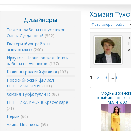
Хамзия Тухф
Дизайнеры
Фотогалерея работ
::
Тюмень работы выпускников
Ольги Суздаловой
(362)
Х
Р
Екатеринбург работы
а
выпускников
(240)
Иркутск - Черниговская Нина и
работы ее учеников.
(137)
Калининградский филиал
(103)
1
2
3
...
6
Новосибирский филиал
ГЕНЕТИКИ КРОЯ.
(101)
Модный женск
Хамзия Тухфатуллина
(86)
комбинезон в с
милитари
ГЕНЕТИКА КРОЯ в Краснодаре
(71)
Пермь
(60)
Алина Цветкова
(59)