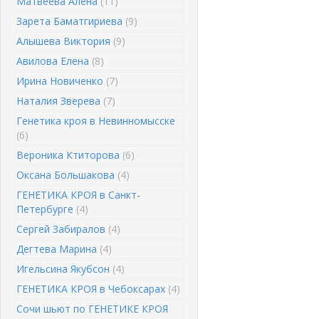
Матвеева Алена
(11)
Зарета Баматгириева
(9)
Алышева Виктория
(9)
Авилова Елена
(8)
Ирина Новиченко
(7)
Наталия Зверева
(7)
Генетика кроя в Невинномысске
(6)
Вероника Ктиторова
(6)
Оксана Большакова
(4)
ГЕНЕТИКА КРОЯ в Санкт-
Петербурге
(4)
Сергей Забиралов
(4)
Дегтева Марина
(4)
Игельсина Якубсон
(4)
ГЕНЕТИКА КРОЯ в Чебоксарах
(4)
Сочи шьют по ГЕНЕТИКЕ КРОЯ