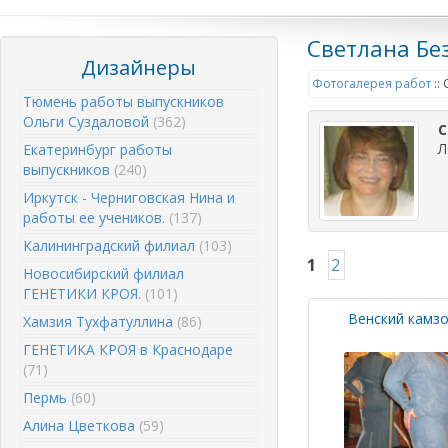
Светлана Бе
Дизайнеры
Фотогалерея работ
::
Тюмень работы выпускников
Ольги Суздаловой
(362)
С
Л
Екатеринбург работы
выпускников
(240)
Иркутск - Черниговская Нина и
работы ее учеников.
(137)
Калининградский филиал
(103)
1
2
Новосибирский филиал
ГЕНЕТИКИ КРОЯ.
(101)
Венский камз
Хамзия Тухфатуллина
(86)
ГЕНЕТИКА КРОЯ в Краснодаре
(71)
Пермь
(60)
Алина Цветкова
(59)