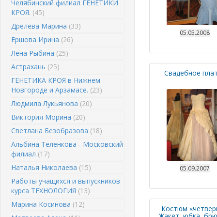
Челябинский филиал ГЕНЕТИКИ
КРОЯ.
(45)
Дрелева Марина
(33)
05.05.2008
Ершова Ирина
(26)
Лена Рыбина
(25)
Астрахань
(25)
Свадебное пла
ГЕНЕТИКА КРОЯ в Нижнем
Новгороде и Арзамасе.
(23)
Людмила Лукьянова
(20)
Виктория Морина
(20)
Светлана Безобразова
(18)
Альбина Теленкова - Московский
филиал
(17)
Наталья Николаева
(15)
05.09.2007
Работы учащихся и выпускников
курса ТЕХНОЛОГИЯ
(13)
Марина Косинова
(12)
Костюм «четвер
Жакет, юбка, брю