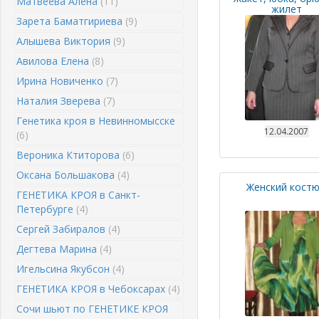
Матвеева Алена
(11)
жилет
Зарета Баматгириева
(9)
Алышева Виктория
(9)
Авилова Елена
(8)
Ирина Новиченко
(7)
Наталия Зверева
(7)
Генетика кроя в Невинномысске
12.04.2007
(6)
Вероника Ктиторова
(6)
Оксана Большакова
(4)
Женский кост
ГЕНЕТИКА КРОЯ в Санкт-
Петербурге
(4)
Сергей Забиралов
(4)
Дегтева Марина
(4)
Игельсина Якубсон
(4)
ГЕНЕТИКА КРОЯ в Чебоксарах
(4)
Сочи шьют по ГЕНЕТИКЕ КРОЯ